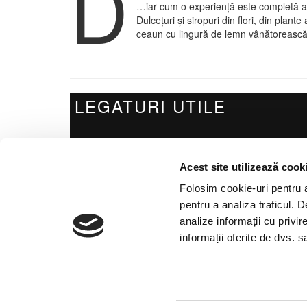
D
…iar cum o experiență este completă abi
Dulcețuri și siropuri din flori, din plan
ceaun cu lingură de lemn vânătorească, 
LEGATURI UTILE
Politica de confidentialitate
Acest site utilizează cook
Termeni si conditii
Folosim cookie-uri pentru a 
Politica de Cookies
pentru a analiza traficul. 
ANPC
analize informații cu privir
informații oferite de dvs. sa