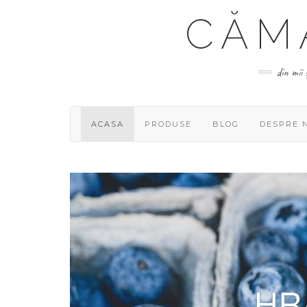
Skip
CĂM
to
content
din mii 
ACASA
PRODUSE
BLOG
DESPRE 
HR