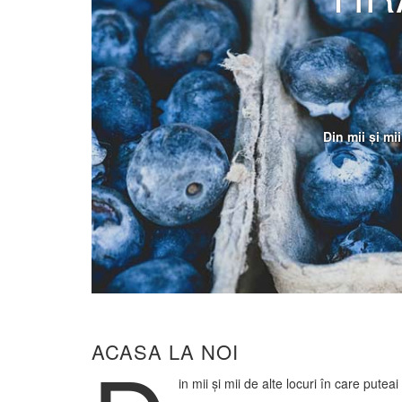
Din mii și mii
ACASA LA NOI
in mii și mii de alte locuri în care puteai