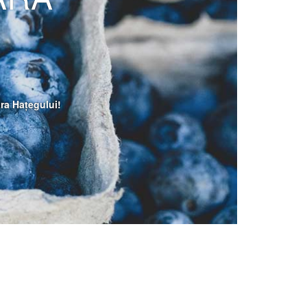
Țara Hațegului!