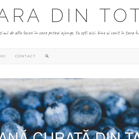
ARA DIN TOT
și mii de alte locuri în care puteai ajunge, tu ești aici. bine ai venit în țara h
NOI
CONTACT
ANĂ CURATĂ DIN Ț