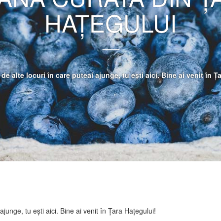
HAȚEGULUI
 de alte locuri în care puteai ajunge, tu ești aici. Bine ai venit în 
 ajunge, tu ești aici. Bine ai venit în Țara Hațegului!