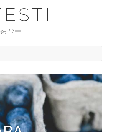
EȘTI
ațegului!
ARA