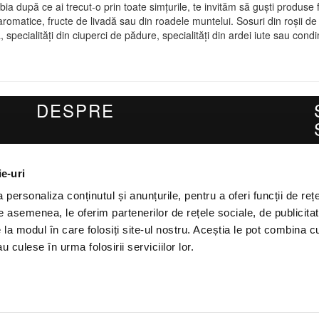
a după ce ai trecut-o prin toate simțurile, te invităm să guști produse 
te aromatice, fructe de livadă sau din roadele muntelui. Sosuri din roșii 
specialități din ciuperci de pădure, specialități din ardei iute sau con
DESPRE
Livrarea comenzilor
ie-uri
Contact
Fa
personaliza conținutul și anunțurile, pentru a oferi funcții de rețe
De asemenea, le oferim partenerilor de rețele sociale, de publicitat
e la modul în care folosiți site-ul nostru. Aceștia le pot combina c
u culese în urma folosirii serviciilor lor.