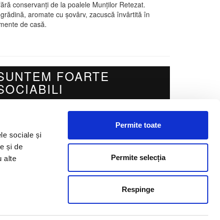
fără conservanți de la poalele Munților Retezat.
de grădină, aromate cu șovârv, zacuscă învârtită în
dimente de casă.
SUNTEM FOARTE
SOCIABILI
Permite toate
cebook
Instagram
le sociale și
e și de
Permite selecția
u alte
Respinge